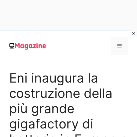
Vai
al
MENU
contenuto
Eni inaugura la
costruzione della
più grande
gigafactory di