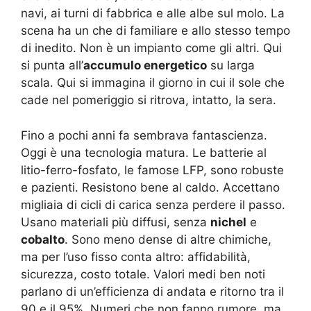
navi, ai turni di fabbrica e alle albe sul molo. La
scena ha un che di familiare e allo stesso tempo
di inedito. Non è un impianto come gli altri. Qui
si punta all’
accumulo energetico
su larga
scala. Qui si immagina il giorno in cui il sole che
cade nel pomeriggio si ritrova, intatto, la sera.
Fino a pochi anni fa sembrava fantascienza.
Oggi è una tecnologia matura. Le batterie al
litio-ferro-fosfato, le famose LFP, sono robuste
e pazienti. Resistono bene al caldo. Accettano
migliaia di cicli di carica senza perdere il passo.
Usano materiali più diffusi, senza
nichel
e
cobalto
. Sono meno dense di altre chimiche,
ma per l’uso fisso conta altro: affidabilità,
sicurezza, costo totale. Valori medi ben noti
parlano di un’efficienza di andata e ritorno tra il
90 e il 95%. Numeri che non fanno rumore, ma