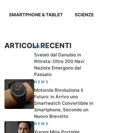
SMARTPHONE & TABLET
SCIENZE
ARTICOLI RECENTI
NEWS
Svelati dal Danubio in
Ritirata: Oltre 200 Navi
Naziste Emergono dal
Passato
NEWS
Motorola Rivoluziona il
Futuro: in Arrivo uno
Smartwatch Convertibile in
Smartphone, Secondo un
Nuovo Brevetto
NEWS
Xiaomi Mijia Portable