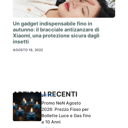
Un gadget indispensabile fino in
autunno: il bracciale antizanzare di
Xiaomi, una protezione sicura dagli
insetti
AGOSTO 16, 2022
ARTICOLI RECENTI
NEWS
Promo NeN Agosto
2026: Prezzo Fisso per
Bollette Luce e Gas fino
a 10 Anni