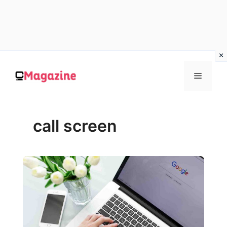
Vai
al
MENU
contenuto
call screen