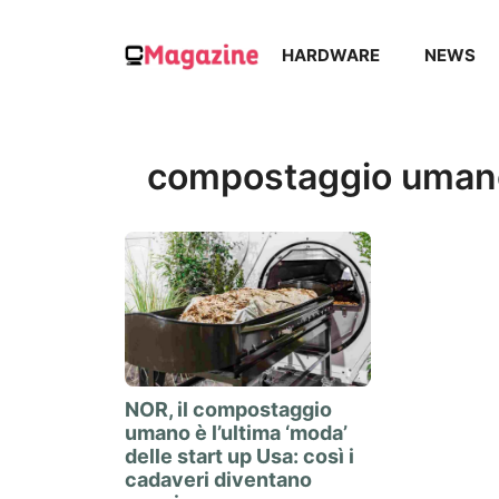
Vai
al
HARDWARE
NEWS
contenuto
compostaggio uman
NOR, il compostaggio
umano è l’ultima ‘moda’
delle start up Usa: così i
cadaveri diventano