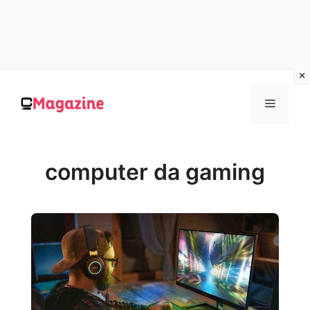
Vai
al
MENU
contenuto
computer da gaming