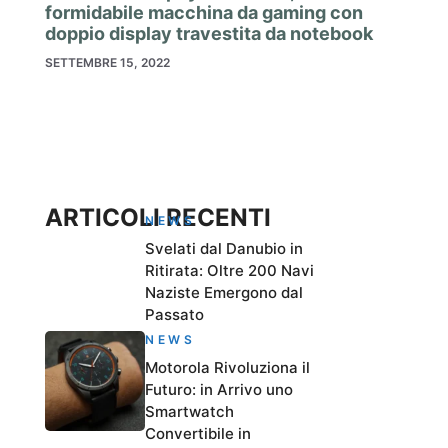
formidabile macchina da gaming con
doppio display travestita da notebook
SETTEMBRE 15, 2022
ARTICOLI RECENTI
NEWS
Svelati dal Danubio in
Ritirata: Oltre 200 Navi
Naziste Emergono dal
Passato
NEWS
Motorola Rivoluziona il
Futuro: in Arrivo uno
Smartwatch
Convertibile in