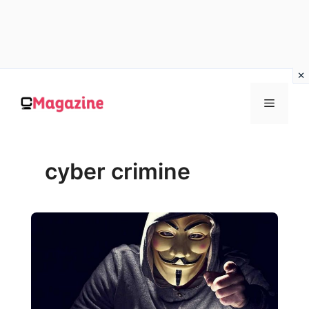
Vai
al
MENU
contenuto
cyber crimine