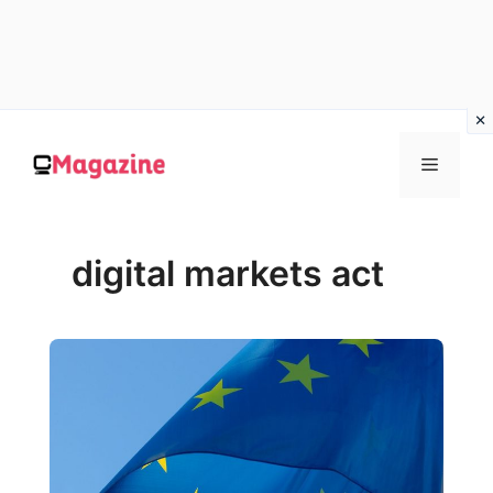
Vai
al
MENU
contenuto
digital markets act