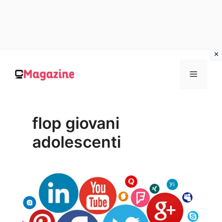
Vai
al
MENU
contenuto
flop giovani
adolescenti