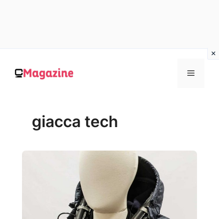
Vai
al
MENU
contenuto
giacca tech