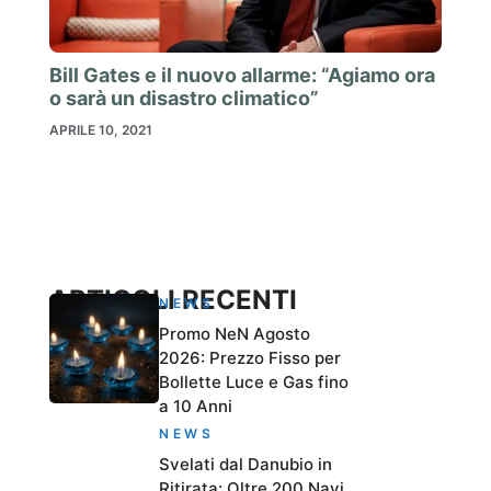
Bill Gates e il nuovo allarme: “Agiamo ora
o sarà un disastro climatico”
APRILE 10, 2021
ARTICOLI RECENTI
NEWS
Promo NeN Agosto
2026: Prezzo Fisso per
Bollette Luce e Gas fino
a 10 Anni
NEWS
Svelati dal Danubio in
Ritirata: Oltre 200 Navi