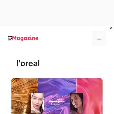
Vai
al
MENU
contenuto
l'oreal