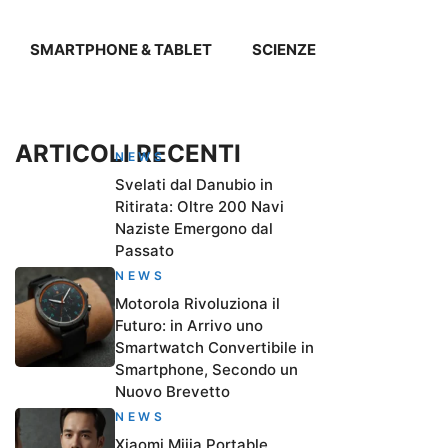
SMARTPHONE & TABLET
SCIENZE
ARTICOLI RECENTI
NEWS
Svelati dal Danubio in
Ritirata: Oltre 200 Navi
Naziste Emergono dal
Passato
NEWS
Motorola Rivoluziona il
Futuro: in Arrivo uno
Smartwatch Convertibile in
Smartphone, Secondo un
Nuovo Brevetto
NEWS
Xiaomi Mijia Portable