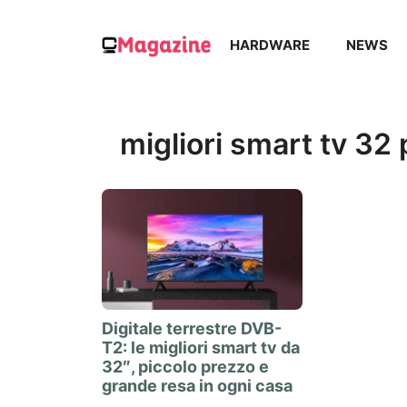
Vai
al
HARDWARE
NEWS
contenuto
migliori smart tv 32 p
Digitale terrestre DVB-
T2: le migliori smart tv da
32″, piccolo prezzo e
grande resa in ogni casa