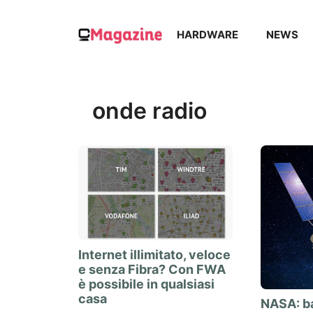
Vai
al
HARDWARE
NEWS
contenuto
onde radio
Internet illimitato, veloce
e senza Fibra? Con FWA
è possibile in qualsiasi
casa
NASA: ba