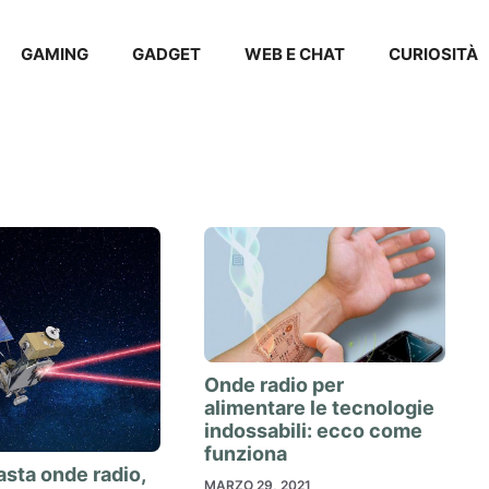
GAMING
GADGET
WEB E CHAT
CURIOSITÀ
Onde radio per
alimentare le tecnologie
indossabili: ecco come
funziona
sta onde radio,
MARZO 29, 2021