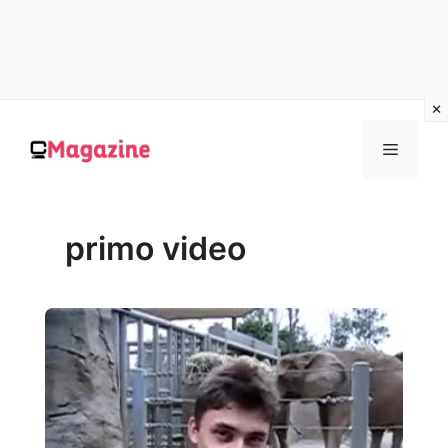
Vai
al
MENU
contenuto
primo video