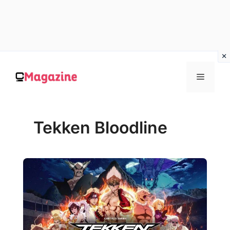
Vai
al
MENU
contenuto
Tekken Bloodline