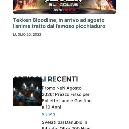
Tekken Bloodline, in arrivo ad agosto
l’anime tratto dal famoso picchiaduro
LUGLIO 20, 2022
ARTICOLI RECENTI
NEWS
Promo NeN Agosto
2026: Prezzo Fisso per
Bollette Luce e Gas fino
a 10 Anni
NEWS
Svelati dal Danubio in
Ritirata: Oltre 200 Navi