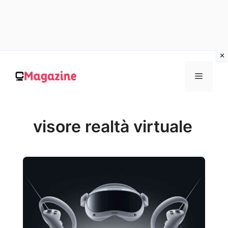
Vai
al
MENU
contenuto
visore realtà virtuale