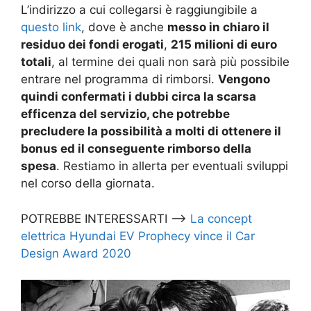
L’indirizzo a cui collegarsi è raggiungibile a
questo link
, dove è anche
messo in chiaro il
residuo dei fondi erogati
,
215 milioni di euro
totali
, al termine dei quali non sarà più possibile
entrare nel programma di rimborsi.
Vengono
quindi confermati i dubbi circa la scarsa
efficenza del servizio, che potrebbe
precludere la possibilità a molti di ottenere il
bonus ed il conseguente rimborso della
spesa
. Restiamo in allerta per eventuali sviluppi
nel corso della giornata.
POTREBBE INTERESSARTI –>
La concept
elettrica Hyundai EV Prophecy vince il Car
Design Award 2020