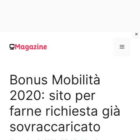
Vai
al
MENU
contenuto
Bonus Mobilità
2020: sito per
farne richiesta già
sovraccaricato