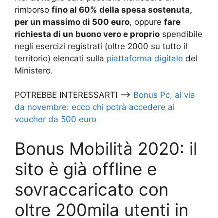
rimborso
fino al 60% della spesa sostenuta,
per un massimo di 500 euro
, oppure
fare
richiesta di un buono vero e proprio
spendibile
negli esercizi registrati (oltre 2000 su tutto il
territorio) elencati sulla
piattaforma digitale
del
Ministero.
POTREBBE INTERESSARTI –>
Bonus Pc, al via
da novembre: ecco chi potrà accedere ai
voucher da 500 euro
Bonus Mobilità 2020: il
sito è già offline e
sovraccaricato con
oltre 200mila utenti in