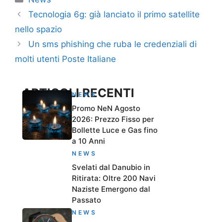
Tecnologia 6g: già lanciato il primo satellite
nello spazio
Un sms phishing che ruba le credenziali di
molti utenti Poste Italiane
ARTICOLI RECENTI
NEWS
Promo NeN Agosto
2026: Prezzo Fisso per
Bollette Luce e Gas fino
a 10 Anni
NEWS
Svelati dal Danubio in
Ritirata: Oltre 200 Navi
Naziste Emergono dal
Passato
NEWS