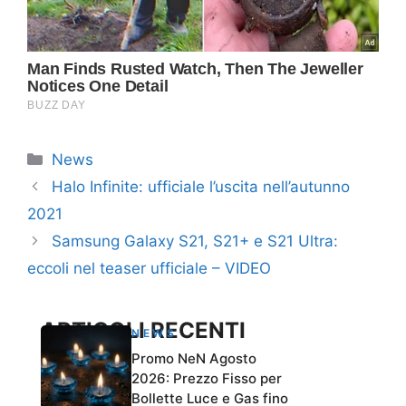
Categorie
News
Halo Infinite: ufficiale l’uscita nell’autunno
2021
Samsung Galaxy S21, S21+ e S21 Ultra:
eccoli nel teaser ufficiale – VIDEO
ARTICOLI RECENTI
NEWS
Promo NeN Agosto
2026: Prezzo Fisso per
Bollette Luce e Gas fino