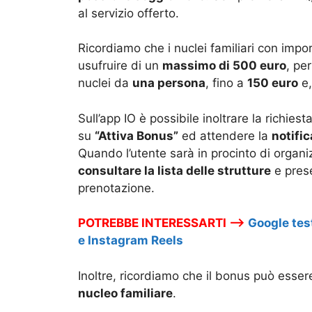
al servizio offerto.
Ricordiamo che i nuclei familiari con impo
usufruire di un
massimo di 500 euro
, pe
nuclei da
una persona
, fino a
150 euro
e,
Sull’app IO è possibile inoltrare la richiest
su
“Attiva Bonus”
ed attendere la
notific
Quando l’utente sarà in procinto di organiz
consultare la lista delle strutture
e pres
prenotazione.
POTREBBE INTERESSARTI –>
Google tes
e Instagram Reels
Inoltre, ricordiamo che il bonus può esse
nucleo familiare
.