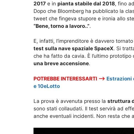
2017
e in
pianta stabile dal 2018
, fino a
Dopo che Bloomberg ha pubblicato la class
tweet che fingeva stupore e ironia allo s
“Bene, torno a lavoro..”
.
E, infatti, l’imprenditore è davvero tornat
test sulla nave spaziale SpaceX
. Si trat
che ha fatto da cavia. È l’ultimo prototipo 
una breve accensione
.
POTREBBE INTERESSARTI –>
Estrazioni
e 10eLotto
La prova è avvenuta presso la
struttura 
sono stati collaudati. Il test servirà ad ef
anche eventuali incidenti. Non resta che a