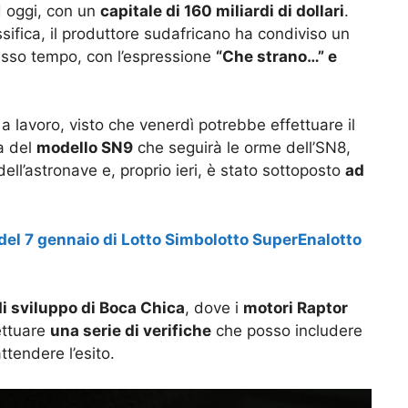
d oggi, con un
capitale di 160 miliardi di dollari
.
ifica, il produttore sudafricano ha condiviso un
tesso tempo, con l’espressione
“Che strano…” e
o a lavoro, visto che venerdì potrebbe effettuare il
ta del
modello SN9
che seguirà le orme dell’SN8,
dell’astronave e, proprio ieri, è stato sottoposto
ad
 del 7 gennaio di Lotto Simbolotto SuperEnalotto
di sviluppo di Boca Chica
, dove i
motori Raptor
fettuare
una serie di verifiche
che posso includere
ttendere l’esito.