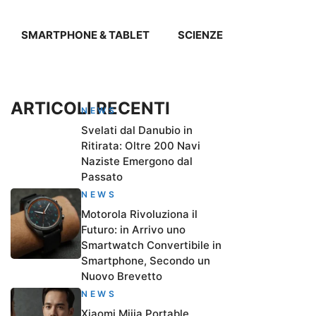
SMARTPHONE & TABLET
SCIENZE
ARTICOLI RECENTI
NEWS
Svelati dal Danubio in
Ritirata: Oltre 200 Navi
Naziste Emergono dal
Passato
NEWS
Motorola Rivoluziona il
Futuro: in Arrivo uno
Smartwatch Convertibile in
Smartphone, Secondo un
Nuovo Brevetto
NEWS
Xiaomi Mijia Portable