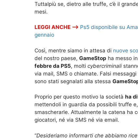
Tuttalpiù se, dietro alle truffe, c’è il gra
mesi.
LEGGI ANCHE –>
Ps5 disponibile su Ama
gennaio
Così, mentre siamo in attesa di
nuove sco
del nostro paese,
GameStop
ha messo in 
febbre da PS5
, molti
cybercriminali
stanno
via mail, SMS o chiamate. Falsi messaggi p
sono stati segnalati alla stessa
GameSto
Proprio per questo motivo la società
ha di
mettendoli in guardia da possibili truffe 
smascherarle. Attualmente la catena ha c
giocatori, né via SMS né via email.
“
Desideriamo informarti che abbiamo ricev