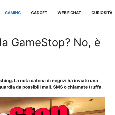
GAMING
GADGET
WEB E CHAT
CURIOSITÀ
 da GameStop? No, è
hing. La nota catena di negozi ha inviato una
guardia da possibili mail, SMS o chiamate truffa.