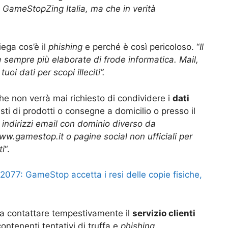
GameStopZing Italia, ma che in verità
iega cos’è il
phishing
e perché è così pericoloso. “
Il
e sempre più elaborate di frode informatica. Mail,
oi dati per scopi illeciti”.
he non verrà mai richiesto di condividere i
dati
sti di prodotti o consegne a domicilio o presso il
 indirizzi email con dominio diverso da
ww.gamestop.it o pagine social non ufficiali per
ti
“.
077: GameStop accetta i resi delle copie fisiche,
 a contattare tempestivamente il
servizio clienti
ontenenti tentativi di truffa e
phishing
.