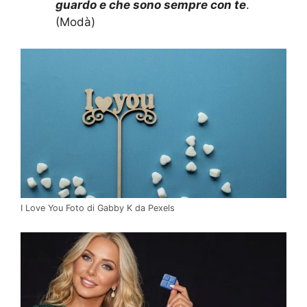
guardo e che sono sempre con te
.
(Modà)
I Love You Foto di Gabby K da Pexels