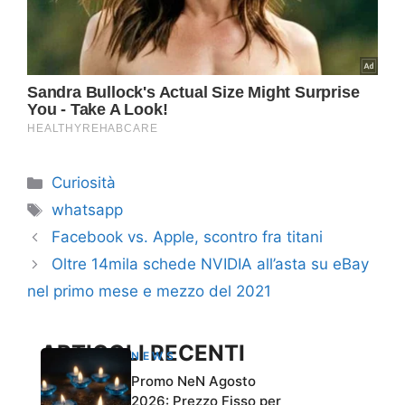
Categorie
Curiosità
Tag
whatsapp
Facebook vs. Apple, scontro fra titani
Oltre 14mila schede NVIDIA all’asta su eBay
nel primo mese e mezzo del 2021
ARTICOLI RECENTI
NEWS
Promo NeN Agosto
2026: Prezzo Fisso per