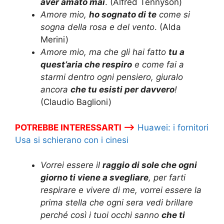
aver amato mai
. (Alfred Tennyson)
Amore mio,
ho sognato di te
come si
sogna della rosa e del vento
. (Alda
Merini)
Amore mio, ma che gli hai fatto
tu a
quest’aria che respiro
e come fai a
starmi dentro ogni pensiero, giuralo
ancora
che tu esisti per davvero
!
(Claudio Baglioni)
POTREBBE INTERESSARTI –>
Huawei: i fornitori
Usa si schierano con i cinesi
Vorrei essere il
raggio di sole che ogni
giorno ti viene a svegliare
, per farti
respirare e vivere di me, vorrei essere la
prima stella che ogni sera vedi brillare
perché così i tuoi occhi sanno
che ti