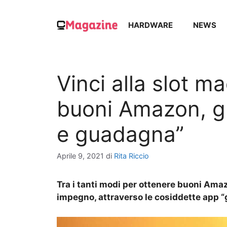
Vai
al
HARDWARE
NEWS
contenuto
Vinci alla slot m
buoni Amazon, gr
e guadagna”
Aprile 9, 2021
di
Rita Riccio
Tra i tanti modi per ottenere buoni Ama
impegno, attraverso le cosiddette app “