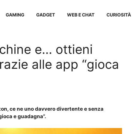
GAMING
GADGET
WEB E CHAT
CURIOSITÀ
achine e… ottieni
azie alle app “gioca
zon, ce ne uno davvero divertente e senza
gioca e guadagna”.