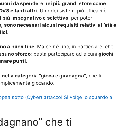
buoni da spendere nei più grandi store come
VS e tanti altri
. Uno dei sistemi più efficaci è
il più impegnativo e selettivo
: per poter
e,
sono necessari alcuni requisiti relativi all’età e
fici
.
no a buon fine
. Ma ce n’è uno, in particolare, che
ssuno sforzo
: basta partecipare ad alcuni
giochi
gnare punti
.
i
nella categoria “gioca e guadagna”
, che ti
mplicemente giocando.
pea sotto (Cyber) attacco! Si volge lo sguardo a
dagnano” che ti