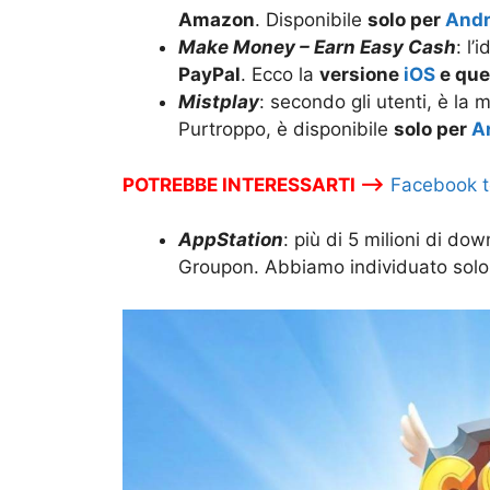
Amazon
. Disponibile
solo per
Andr
Make Money – Earn Easy Cas‪h
: l’
PayPal
. Ecco la
versione
iOS
e que
Mistplay
: secondo gli utenti, è la 
Purtroppo, è disponibile
solo per
A
POTREBBE INTERESSARTI –>
Facebook te
AppStation
: più di 5 milioni di dow
Groupon. Abbiamo individuato solo