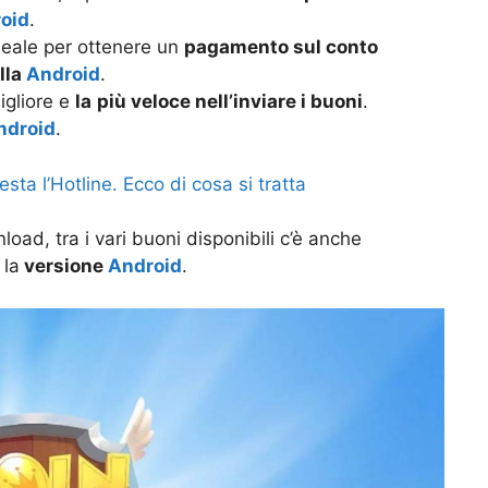
oid
.
ideale per ottenere un
pagamento sul conto
lla
Android
.
migliore e
la
più veloce nell’inviare i buoni
.
ndroid
.
sta l’Hotline. Ecco di cosa si tratta
nload, tra i vari buoni disponibili c’è anche
 la
versione
Android
.