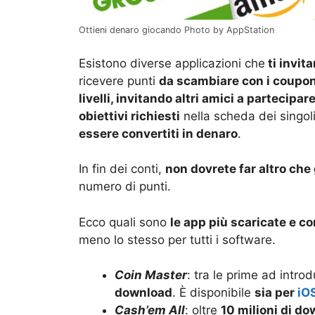
Ottieni denaro giocando Photo by AppStation
Esistono diverse applicazioni che
ti invita
ricevere punti
da scambiare con i coupon
livelli, invitando altri amici a partecipar
obiettivi richiesti
nella scheda dei singoli
essere convertiti in denaro
.
In fin dei conti,
non dovrete far altro che 
numero di punti.
Ecco quali sono
le app più scaricate e co
meno lo stesso per tutti i software.
Coin Master
: tra le prime ad intr
download
. È disponibile
sia per
iO
Cash’em All
: oltre
10 milioni di d