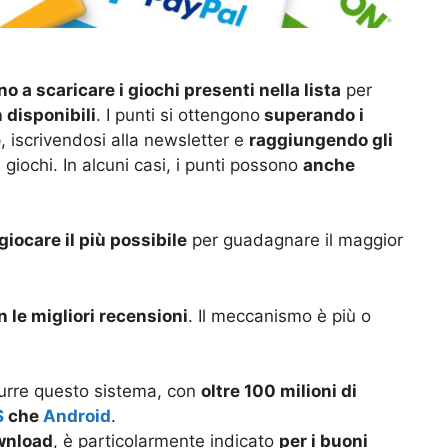
no a scaricare i giochi presenti nella lista
per
 disponibili
. I punti si ottengono
superando i
e
, iscrivendosi alla newsletter e
raggiungendo gli
 giochi. In alcuni casi, i punti possono
anche
giocare il più possibile
per guadagnare il maggior
n le migliori recensioni
. Il meccanismo è più o
odurre questo sistema, con
oltre 100 milioni di
S
che
Android
.
ownload
, è particolarmente indicato
per i buoni