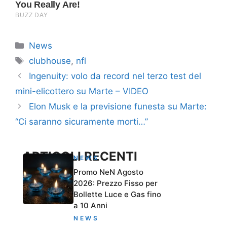
Categorie
News
Tag
clubhouse
,
nfl
Ingenuity: volo da record nel terzo test del
mini-elicottero su Marte – VIDEO
Elon Musk e la previsione funesta su Marte:
“Ci saranno sicuramente morti…”
ARTICOLI RECENTI
NEWS
Promo NeN Agosto
2026: Prezzo Fisso per
Bollette Luce e Gas fino
a 10 Anni
NEWS