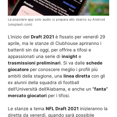
La popolare app solo audio si prepara allo sbarco su Android
(unsplash.com)
L’inizio del
Draft 2021
è fissato per venerdì 29
aprile, ma le stanze di Clubhouse apriranno i
battenti sin da oggi, per offrire a tifosi e
appassionati una serie di
insight
e
trasmissioni preliminari
. Si va dalle
schede
giocatore
per conoscere meglio i profili più
ambiti della stagione, una
linea diretta
con gli
ex alunni della squadra di football
dell’Università dell’Alabama, e anche un
“fanta”
mercato giocatori
per i tifosi.
Le stanze a tema
NFL Draft 2021
inizieranno la
diretta da venerdì, quando sarà possibile