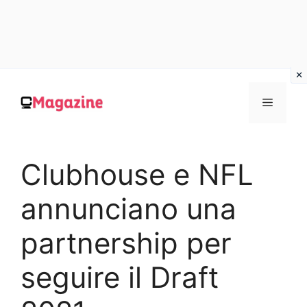
Vai
al
MENU
contenuto
Clubhouse e NFL
annunciano una
partnership per
seguire il Draft