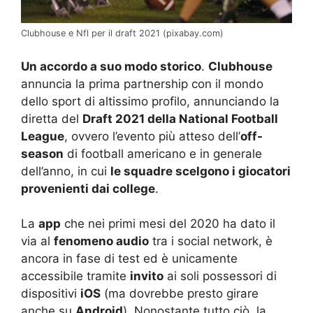
Clubhouse e Nfl per il draft 2021 (pixabay.com)
Un accordo a suo modo storico
.
Clubhouse
annuncia la prima partnership con il mondo
dello sport di altissimo profilo, annunciando la
diretta del
Draft 2021 della National Football
League
, ovvero l’evento più atteso dell’
off-
season
di football americano e in generale
dell’anno, in cui
le squadre scelgono i giocatori
provenienti dai college
.
La
app
che nei primi mesi del 2020 ha dato il
via al
fenomeno audio
tra i social network, è
ancora in fase di test ed è unicamente
accessibile tramite
invito
ai soli possessori di
dispositivi
iOS
(ma dovrebbe presto girare
anche su
Android
). Nonostante tutto ciò, la