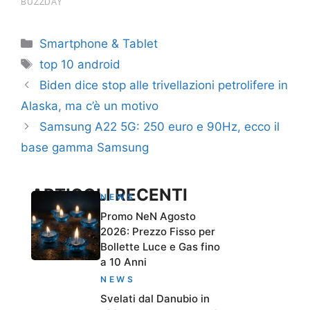
Categorie
Smartphone & Tablet
Tag
top 10 android
Biden dice stop alle trivellazioni petrolifere in
Alaska, ma c’è un motivo
Samsung A22 5G: 250 euro e 90Hz, ecco il
base gamma Samsung
ARTICOLI RECENTI
NEWS
Promo NeN Agosto
2026: Prezzo Fisso per
Bollette Luce e Gas fino
a 10 Anni
NEWS
Svelati dal Danubio in