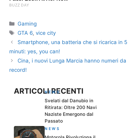
Categorie
Gaming
Tag
GTA 6
,
vice city
Smartphone, una batteria che si ricarica in 5
minuti: yes, you can!
Cina, i nuovi Lunga Marcia hanno numeri da
record!
ARTICOLI RECENTI
NEWS
Svelati dal Danubio in
Ritirata: Oltre 200 Navi
Naziste Emergono dal
Passato
NEWS
Motorola Rivoluziona il