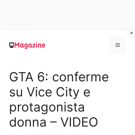
Vai
al
MENU
contenuto
GTA 6: conferme
su Vice City e
protagonista
donna – VIDEO