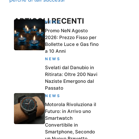
ARTICOLI RECENTI
NEWS
Promo NeN Agosto
2026: Prezzo Fisso per
Bollette Luce e Gas fino
a 10 Anni
NEWS
Svelati dal Danubio in
Ritirata: Oltre 200 Navi
Naziste Emergono dal
Passato
NEWS
Motorola Rivoluziona il
Futuro: in Arrivo uno
Smartwatch
Convertibile in
Smartphone, Secondo
un Nuovo Brevetto