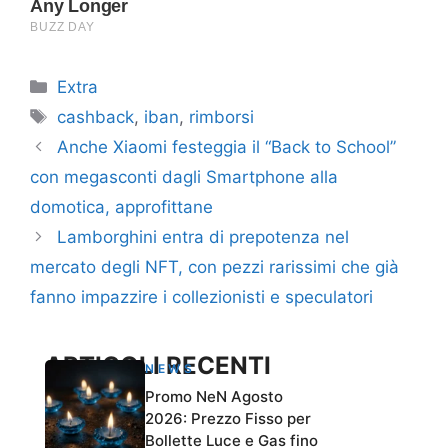
Categorie
Extra
Tag
cashback
,
iban
,
rimborsi
Anche Xiaomi festeggia il “Back to School”
con megasconti dagli Smartphone alla
domotica, approfittane
Lamborghini entra di prepotenza nel
mercato degli NFT, con pezzi rarissimi che già
fanno impazzire i collezionisti e speculatori
ARTICOLI RECENTI
NEWS
Promo NeN Agosto
2026: Prezzo Fisso per
Bollette Luce e Gas fino