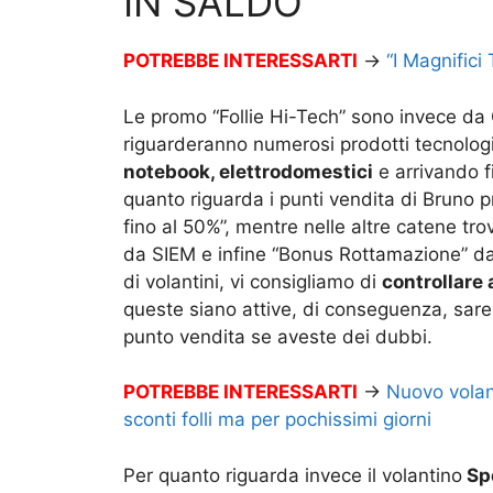
IN SALDO
POTREBBE INTERESSARTI
→
“I Magnifici
Le promo “Follie Hi-Tech” sono invece da
riguarderanno numerosi prodotti tecnologi
notebook, elettrodomestici
e arrivando f
quanto riguarda i punti vendita di Bruno p
fino al 50%”, mentre nelle altre catene tr
da SIEM e infine “Bonus Rottamazione” da
di volantini, vi consigliamo di
controllare
queste siano attive, di conseguenza, sare
punto vendita se aveste dei dubbi.
POTREBBE INTERESSARTI
→
Nuovo volan
sconti folli ma per pochissimi giorni
Per quanto riguarda invece il volantino
Spe