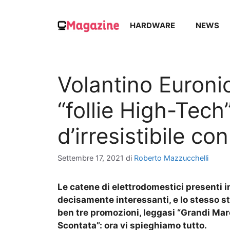
Vai
al
HARDWARE
NEWS
contenuto
Volantino Euroni
“follie High-Tec
d’irresistibile co
Settembre 17, 2021
di
Roberto Mazzucchelli
Le catene di elettrodomestici presenti in
decisamente interessanti, e lo stesso s
ben tre promozioni, leggasi “Grandi March
Scontata”: ora vi spieghiamo tutto.