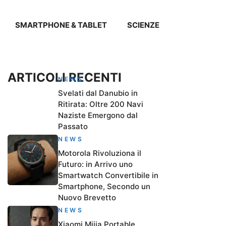
SMARTPHONE & TABLET
SCIENZE
ARTICOLI RECENTI
NEWS
Svelati dal Danubio in
Ritirata: Oltre 200 Navi
Naziste Emergono dal
Passato
NEWS
Motorola Rivoluziona il
Futuro: in Arrivo uno
Smartwatch Convertibile in
Smartphone, Secondo un
Nuovo Brevetto
NEWS
Xiaomi Mijia Portable