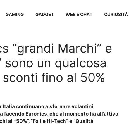
GAMING
GADGET
WEB E CHAT
CURIOSITÀ
cs “grandi Marchi” e
h” sono un qualcosa
n sconti fino al 50%
 Italia continuano a sfornare volantini
ta facendo Euronics, che al momento ha all’attivo
i al -50%”, “Follie Hi-Tech” e “Qualità