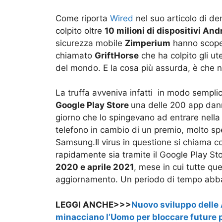
Come riporta
Wired
nel suo articolo di de
colpito oltre
10 milioni di dispositivi And
sicurezza mobile
Zimperium
hanno scopert
chiamato
GriftHorse
che ha colpito gli ut
del mondo. E la cosa più assurda, è che 
La truffa avveniva infatti in modo sempli
Google Play Store
una delle 200 app dann
giorno che lo spingevano ad entrare nella
telefono in cambio di un premio, molto spe
Samsung.Il virus in questione si chiama
rapidamente sia tramite il Google Play Sto
2020 e aprile 2021
, mese in cui tutte qu
aggiornamento. Un periodo di tempo abba
LEGGI ANCHE>>>
Nuovo sviluppo delle A
minacciano l’Uomo per bloccare future