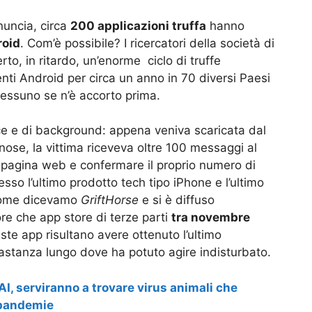
nuncia, circa
200 applicazioni truffa
hanno
roid
. Com’è possibile? I ricercatori della società di
o, in ritardo, un’enorme ciclo di truffe
enti Android per circa un anno in 70 diversi Paesi
nessuno se n’è accorto prima.
ce e di background: appena veniva scaricata dal
ose, la vittima riceveva oltre 100 messaggi al
 pagina web e confermare il proprio numero di
sso l’ultimo prodotto tech tipo iPhone e l’ultimo
 come dicevamo
GriftHorse
e si è diffuso
re che app store di terze parti
tra novembre
este app risultano avere ottenuto l’ultimo
stanza lungo dove ha potuto agire indisturbato.
I, serviranno a trovare virus animali che
 pandemie