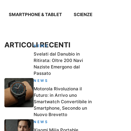
SMARTPHONE & TABLET
SCIENZE
ARTICOLI RECENTI
NEWS
Svelati dal Danubio in
Ritirata: Oltre 200 Navi
Naziste Emergono dal
Passato
NEWS
Motorola Rivoluziona il
Futuro: in Arrivo uno
Smartwatch Convertibile in
Smartphone, Secondo un
Nuovo Brevetto
NEWS
Xiaomi Mijia Portable