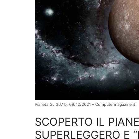
Pianeta GJ 367 b, 09/12/2021 – Computermagazine.it
SCOPERTO IL PIANE
SUPERLEGGERO E “