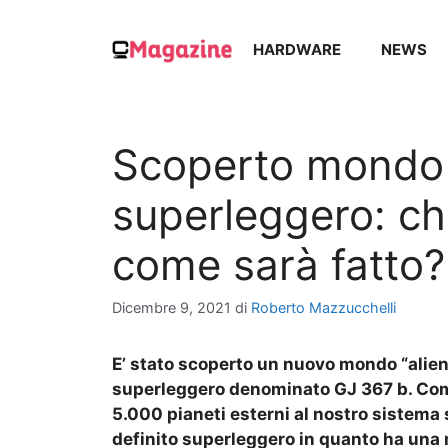
Vai
al
HARDWARE
NEWS
contenuto
Scoperto mondo 
superleggero: chi
come sarà fatto?
Dicembre 9, 2021
di
Roberto Mazzucchelli
E’ stato scoperto un nuovo mondo “alien
superleggero denominato GJ 367 b. Come 
5.000 pianeti esterni al nostro sistema s
definito superleggero in quanto ha una m