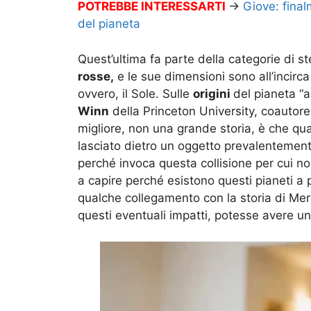
POTREBBE INTERESSARTI
→
Giove: final
del pianeta
Quest’ultima fa parte della categorie di ste
rosse,
e le sue dimensioni sono all’incirca 
ovvero, il Sole. Sulle
origini
del pianeta “
Winn
della Princeton University, coautore 
migliore, non una grande storia, è che qua
lasciato dietro un oggetto prevalentemente
perché invoca questa collisione per cui n
a capire perché esistono questi pianeti a p
qualche collegamento con la storia di Me
questi eventuali impatti, potesse avere 