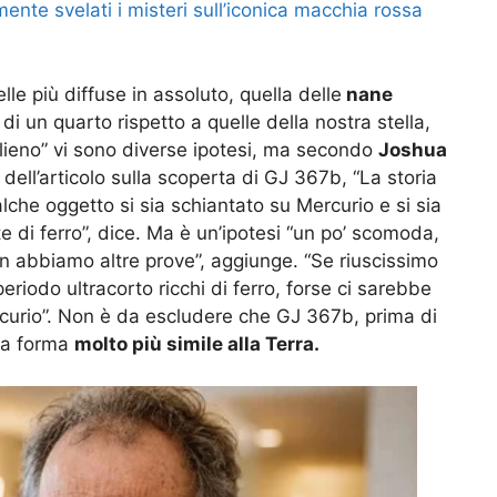
mente svelati i misteri sull’iconica macchia rossa
lle più diffuse in assoluto, quella delle
nane
di un quarto rispetto a quelle della nostra stella,
alieno” vi sono diverse ipotesi, ma secondo
Joshua
dell’articolo sulla scoperta di GJ 367b, “La storia
lche oggetto si sia schiantato su Mercurio e si sia
 di ferro”, dice. Ma è un’ipotesi “un po’ scomoda,
on abbiamo altre prove”, aggiunge. “Se riuscissimo
eriodo ultracorto ricchi di ferro, forse ci sarebbe
rcurio”. Non è da escludere che GJ 367b, prima di
una forma
molto più simile alla Terra.