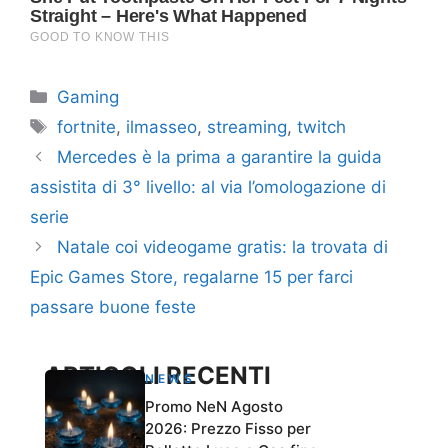
Categorie
Gaming
Tag
fortnite
,
ilmasseo
,
streaming
,
twitch
Mercedes è la prima a garantire la guida
assistita di 3° livello: al via l’omologazione di
serie
Natale coi videogame gratis: la trovata di
Epic Games Store, regalarne 15 per farci
passare buone feste
ARTICOLI RECENTI
NEWS
Promo NeN Agosto
2026: Prezzo Fisso per