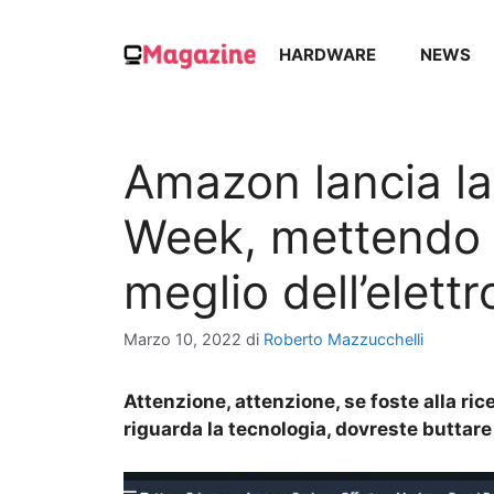
Vai
al
HARDWARE
NEWS
contenuto
Amazon lancia l
Week, mettendo i
meglio dell’elett
Marzo 10, 2022
di
Roberto Mazzucchelli
Attenzione, attenzione, se foste alla ric
riguarda la tecnologia, dovreste buttar