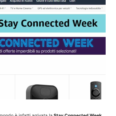
ondo è infatti arrivata la
Stay Connected Week
,