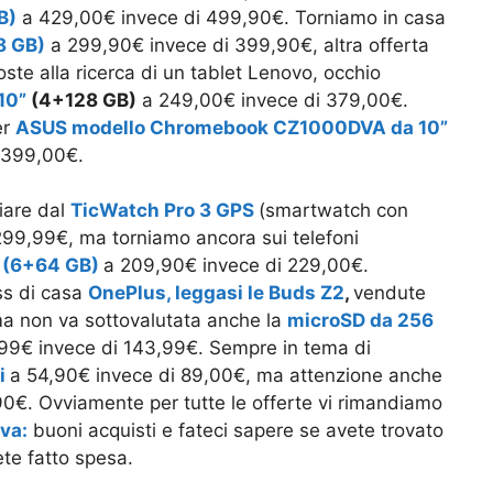
B)
a 429,00€ invece di 499,90€. Torniamo in casa
8 GB)
a 299,90€ invece di 399,90€, altra offerta
ste alla ricerca di un tablet Lenovo, occhio
10”
(4+128 GB)
a 249,00€ invece di 379,00€.
er
ASUS modello Chromebook CZ1000DVA da 10”
 399,00€.
iare dal
TicWatch Pro 3 GPS
(smartwatch con
299,99€, ma torniamo ancora sui telefoni
 (6+64 GB)
a 209,90€ invece di 229,00€.
ess di casa
OnePlus, leggasi le Buds Z2
,
vendute
a non va sottovalutata anche la
microSD da 256
99€ invece di 143,99€. Sempre in tema di
i
a 54,90€ invece di 89,00€, ma attenzione anche
90€. Ovviamente per tutte le offerte vi rimandiamo
iva:
buoni acquisti e fateci sapere se avete trovato
te fatto spesa.