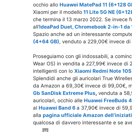
occhio allo
Huawei MatePad 11 (6+128 G
Xiaomi per il modello
11 Lite 5G NE (6+12
che termina il 13 marzo 2022. Se invece fo
all’
IdeaPad Duet, Chromebook 2-in-1 da 
Spazio anche ad un interessante comput
(4+64 GB)
, venduto a 229,00€ invece di
Proseguiamo con gli indossabili, a cominc
Wear OS) in vendita a 227,99€ invece di 
intelligenti con lo
Xiaomi Redmi Note 10S
Splendidi anche gli auricolari True Wirell
da Amazon a 69,30€ invece di 99,00€, m
Gb SanDisk Extreme Plus
,
venduta a 58,
auricolari, occhio alle
Huawei FreeBuds 4
al
Huawei Band 6
a 37,90€ invece di 59,
alla
pagina ufficiale Amazon dell’iniziat
qualcosa di davvero interessante e se ave