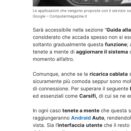
Le applicazioni che vengono proposte con il servizio son
Google – Computermagazine.it
Sarà accessibile nella sezione “
Guida all
considerato che accada spesso non si esc
soltanto gradualmente questa
funzione
;
tenete a mente di
aggiornare il sistema
d
momento all’altro.
Comunque, anche se la
ricarica cablata
s
sicuramente più comoda seppur sono mol
di connessione. Per superare il seguente
ed essenziali come
Carsifi,
di cui se ne e
In ogni caso
tenete a mente
che questa si
raggiungeranno
Android
Auto
, rendendol
vista. Sia l’
interfaccia
utente
che il resto