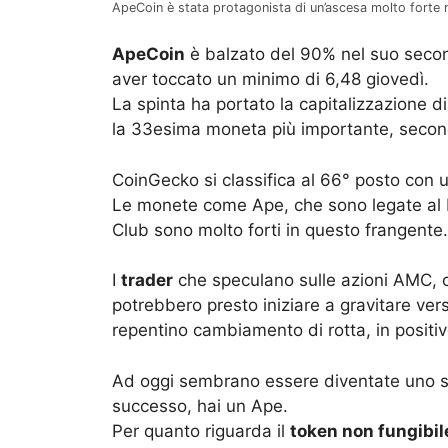
ApeCoin è stata protagonista di un’ascesa molto forte 
ApeCoin
è balzato del 90% nel suo secon
aver toccato un minimo di 6,48 giovedì.
La spinta ha portato la capitalizzazione d
la 33esima moneta più importante, seco
CoinGecko si classifica al 66° posto con 
Le monete come Ape, che sono legate al 
Club sono molto forti in questo frangente.
I
trader
che speculano sulle azioni AMC, 
potrebbero presto iniziare a gravitare ver
repentino cambiamento di rotta, in positivo
Ad oggi sembrano essere diventate uno st
successo, hai un Ape.
Per quanto riguarda il
token non fungibil