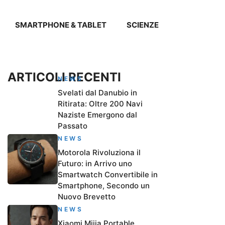
SMARTPHONE & TABLET
SCIENZE
ARTICOLI RECENTI
NEWS
Svelati dal Danubio in
Ritirata: Oltre 200 Navi
Naziste Emergono dal
Passato
NEWS
Motorola Rivoluziona il
Futuro: in Arrivo uno
Smartwatch Convertibile in
Smartphone, Secondo un
Nuovo Brevetto
NEWS
Xiaomi Mijia Portable