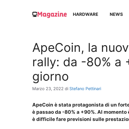
Vai
al
HARDWARE
NEWS
contenuto
ApeCoin, la nuova
rally: da -80% a
giorno
Marzo 23, 2022
di
Stefano Pettinari
ApeCoin è stata protagonista di un forte
è passao da -80% a +90%. Al momento è 
è difficile fare previsioni sulle prestazio