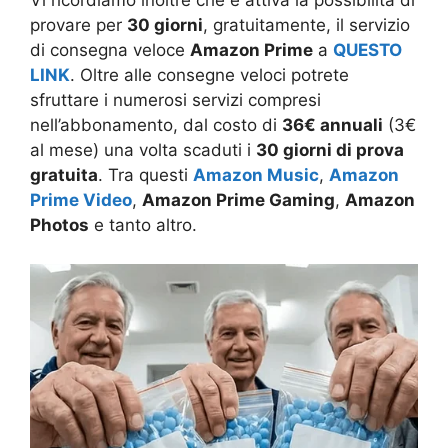
Vi ricordiamo inoltre che è attiva la possibilità di
provare per
30 giorni
, gratuitamente, il servizio
di consegna veloce
Amazon Prime
a
QUESTO
LINK
. Oltre alle consegne veloci potrete
sfruttare i numerosi servizi compresi
nell’abbonamento, dal costo di
36€ annuali
(3€
al mese) una volta scaduti i
30 giorni di prova
gratuita
. Tra questi
Amazon Music
,
Amazon
Prime Video
,
Amazon Prime Gaming
,
Amazon
Photos
e tanto altro.