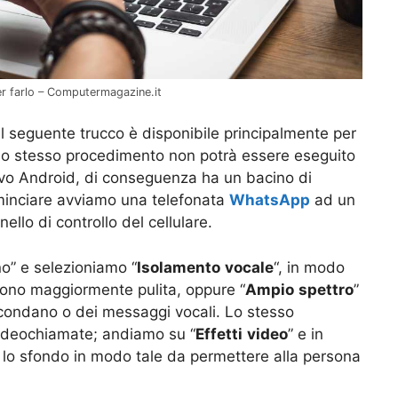
r farlo – Computermagazine.it
il seguente trucco è disponibile principalmente per
Lo stesso procedimento non potrà essere eseguito
tivo Android, di conseguenza ha un bacino di
ominciare avviamo una telefonata
WhatsApp
ad un
ello di controllo del cellulare.
o” e selezioniamo “
Isolamento
vocale
“, in modo
uono maggiormente pulita, oppure “
Ampio
spettro
”
ircondano o dei messaggi vocali. Lo stesso
videochiamate; andiamo su “
Effetti
video
” e in
 lo sfondo in modo tale da permettere alla persona