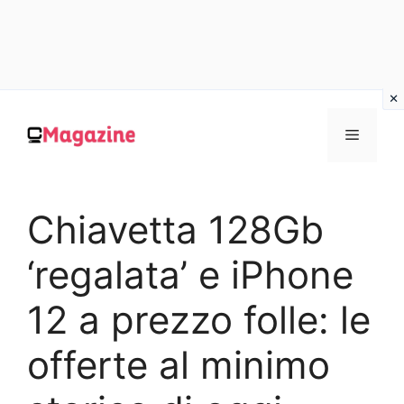
Vai
al
MENU
contenuto
Chiavetta 128Gb
‘regalata’ e iPhone
12 a prezzo folle: le
offerte al minimo