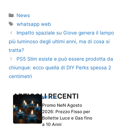
Categorie
News
Tag
whatsapp web
Impatto spaziale su Giove genera il lampo
più luminoso degli ultimi anni, ma di cosa si
tratta?
PS5 Slim esiste e può essere prodotta da
chiunque: ecco quella di DIY Perks spessa 2
centimetri
ARTICOLI RECENTI
NEWS
Promo NeN Agosto
2026: Prezzo Fisso per
Bollette Luce e Gas fino
a 10 Anni