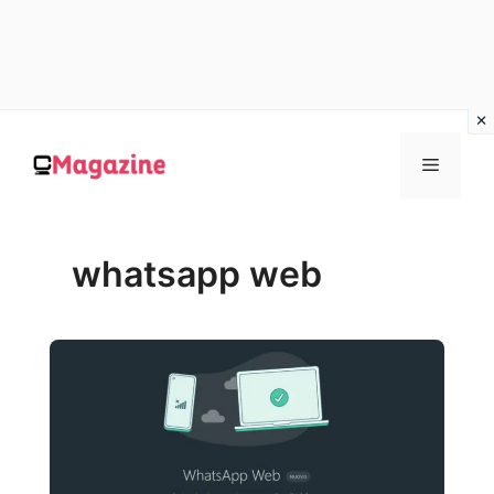
Vai
al
MENU
contenuto
whatsapp web