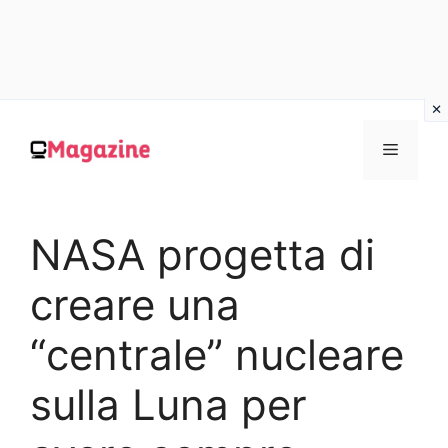
Vai
al
MENU
contenuto
NASA progetta di
creare una
“centrale” nucleare
sulla Luna per