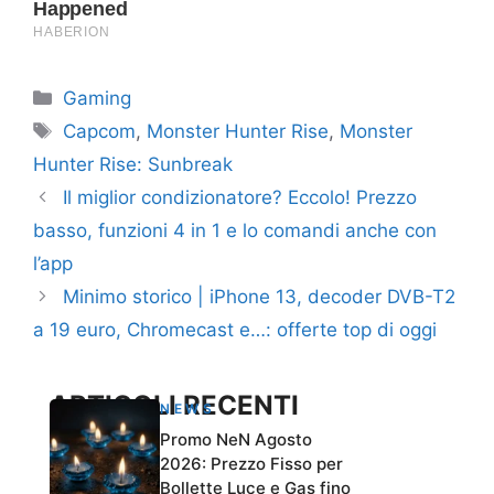
Categorie
Gaming
Tag
Capcom
,
Monster Hunter Rise
,
Monster
Hunter Rise: Sunbreak
Il miglior condizionatore? Eccolo! Prezzo
basso, funzioni 4 in 1 e lo comandi anche con
l’app
Minimo storico | iPhone 13, decoder DVB-T2
a 19 euro, Chromecast e…: offerte top di oggi
ARTICOLI RECENTI
NEWS
Promo NeN Agosto
2026: Prezzo Fisso per
Bollette Luce e Gas fino