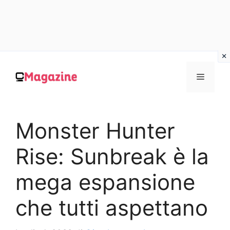
Vai
al
MENU
contenuto
Monster Hunter
Rise: Sunbreak è la
mega espansione
che tutti aspettano