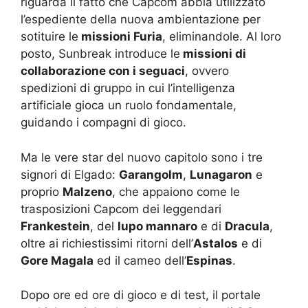
riguarda il fatto che Capcom abbia utilizzato
l’espediente della nuova ambientazione per
sotituire le
missioni Furia
, eliminandole. Al loro
posto, Sunbreak introduce le
missioni di
collaborazione con i seguaci
, ovvero
spedizioni di gruppo in cui l’intelligenza
artificiale gioca un ruolo fondamentale,
guidando i compagni di gioco.
Ma le vere star del nuovo capitolo sono i tre
signori di Elgado:
Garangolm
,
Lunagaron
e
proprio
Malzeno
, che appaiono come le
trasposizioni Capcom dei leggendari
Frankestein
, del
lupo mannaro
e di
Dracula
,
oltre ai richiestissimi ritorni dell’
Astalos
e di
Gore Magala
ed il cameo dell’
Espinas
.
Dopo ore ed ore di gioco e di test, il portale