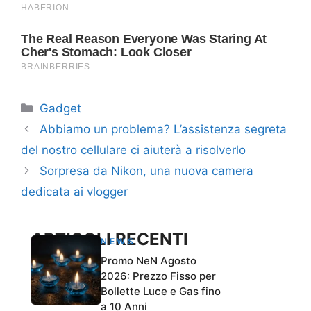
Categorie
Gadget
Abbiamo un problema? L’assistenza segreta
del nostro cellulare ci aiuterà a risolverlo
Sorpresa da Nikon, una nuova camera
dedicata ai vlogger
ARTICOLI RECENTI
NEWS
Promo NeN Agosto
2026: Prezzo Fisso per
Bollette Luce e Gas fino
a 10 Anni