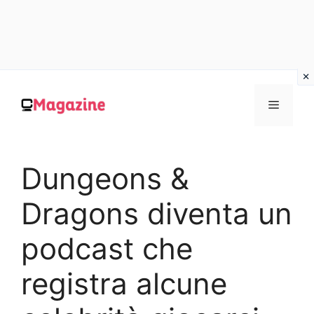
Vai
al
MENU
contenuto
Dungeons &
Dragons diventa un
podcast che
registra alcune