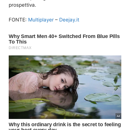
prospettiva.
FONTE:
Multiplayer
–
Deejay.it