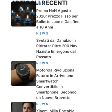
ARTICOLI RECENTI
NEWS
Promo NeN Agosto
2026: Prezzo Fisso per
Bollette Luce e Gas fino
a 10 Anni
NEWS
Svelati dal Danubio in
Ritirata: Oltre 200 Navi
Naziste Emergono dal
Passato
NEWS
Motorola Rivoluziona il
Futuro: in Arrivo uno
Smartwatch
Convertibile in
Smartphone, Secondo
un Nuovo Brevetto
NEWS
Xiaomi Mijia Portable