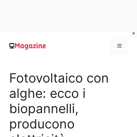
Vai
al
MENU
contenuto
Fotovoltaico con
alghe: ecco i
biopannelli,
producono