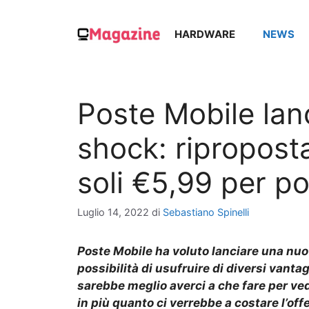
Vai
al
HARDWARE
NEWS
contenuto
Poste Mobile la
shock: ripropos
soli €5,99 per po
Luglio 14, 2022
di
Sebastiano Spinelli
Poste
Mobile ha
voluto
lanciare una nuo
possibilità di usufruire di diversi vanta
sarebbe meglio averci a che fare per ved
in più quanto ci verrebbe a costare l’of