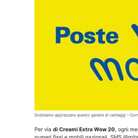
Dobbiamo apprezzare questo genere di vantaggi – Com
Per via
d
i
Creami Extra Wow 20
, ogni me
numeri fissi e mobili nazionali, SMS illimit