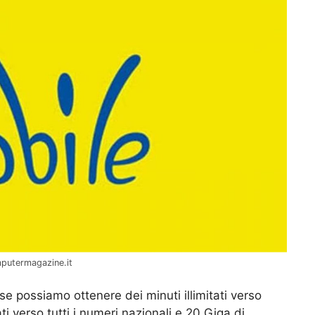
putermagazine.it
se possiamo ottenere dei minuti illimitati verso
ati verso tutti i numeri nazionali e 20 Giga di