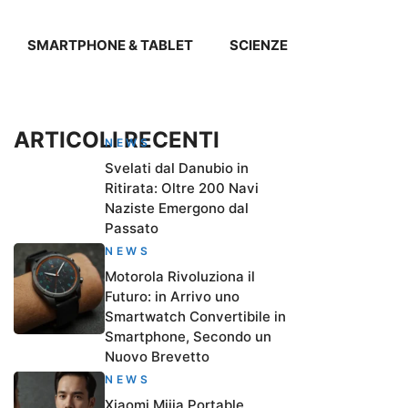
SMARTPHONE & TABLET
SCIENZE
ARTICOLI RECENTI
NEWS
Svelati dal Danubio in
Ritirata: Oltre 200 Navi
Naziste Emergono dal
Passato
NEWS
Motorola Rivoluziona il
Futuro: in Arrivo uno
Smartwatch Convertibile in
Smartphone, Secondo un
Nuovo Brevetto
NEWS
Xiaomi Mijia Portable