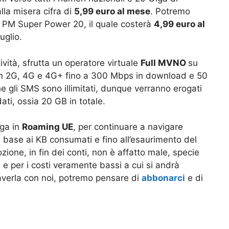
lla misera cifra di
5,99 euro al mese
. Potremo
 PM Super Power 20, il quale costerà
4,99 euro al
uglio.
ività, sfrutta un operatore virtuale
Full MVNO
su
in 2G, 4G e 4G+ fino a 300 Mbps in download e 50
he gli SMS sono illimitati, dunque verranno erogati
dati, ossia 20 GB in totale.
iga in
Roaming UE
, per continuare a navigare
 base ai KB consumati e fino all’esaurimento del
ione, in fin dei conti, non è affatto male, specie
re e per i costi veramente bassi a cui si andrà
 averla con noi, potremo pensare di
abbonarci
e di