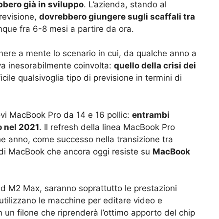
bbero già in sviluppo
. L’azienda, stando al
previsione,
dovrebbero giungere sugli scaffali tra
nque fra 6-8 mesi a partire da ora.
nere a mente lo scenario in cui, da qualche anno a
rova inesorabilmente coinvolta:
quello della crisi dei
icile qualsivoglia tipo di previsione in termini di
ovi MacBook Pro da 14 e 16 pollic:
entrambi
o nel 2021
. Il refresh della linea MacBook Pro
he anno, come successo nella transizione tra
n di MacBook che ancora oggi resiste su
MacBook
 ed M2 Max, saranno soprattutto le prestazioni
 utilizzano le macchine per editare video e
 in un filone che riprenderà l’ottimo apporto del chip