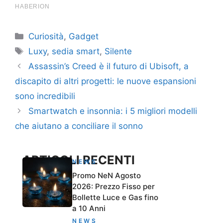
Categorie
Curiosità
,
Gadget
Tag
Luxy
,
sedia smart
,
Silente
Assassin’s Creed è il futuro di Ubisoft, a
discapito di altri progetti: le nuove espansioni
sono incredibili
Smartwatch e insonnia: i 5 migliori modelli
che aiutano a conciliare il sonno
ARTICOLI RECENTI
NEWS
Promo NeN Agosto
2026: Prezzo Fisso per
Bollette Luce e Gas fino
a 10 Anni
NEWS